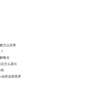
证失败怎么排查
能？
能详解曝光
界面后怎么退出
册表
ager远程桌面黑屏