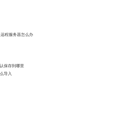
接不上远程服务器怎么办
件默认保存到哪里
怎么导入