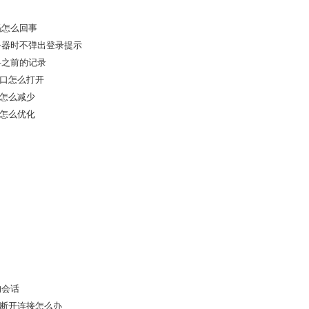
密码怎么回事
接服务器时不弹出登录提示
更早之前的记录
令窗口怎么打开
掉线怎么减少
迟大怎么优化
的会话
l总是断开连接怎么办