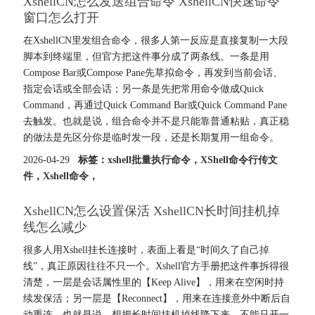
XshellCN怎么发送组合命令 XshellCN快速命令
窗口怎么打开
在XshellCN里发组合命令，很多人第一反应是直接复制一大段
脚本到终端里，但官方把这件事分成了两条线。一条是用
Compose Bar或Compose Pane先草拟命令，再发到当前会话、
指定会话或全部会话；另一条是先把常用命令做成Quick
Command，再通过Quick Command Bar或Quick Command Pane
去触发。也就是说，组合命令并不是只能靠普通粘贴，真正稳
的做法是先区分你是临时发一段，还是长期复用一组命令。
2026-04-29
标签：
xshell批量执行命令
，
XShell命令行传文
件
，
Xshell命令
，
XshellCN怎么设置保活 XshellCN长时间挂机掉
线怎么减少
很多人用Xshell挂长连接时，表面上看是“时间久了自己掉
线”，真正原因往往不只一个。Xshell官方手册把这件事拆得很
清楚，一层是会话属性里的【Keep Alive】，用来在空闲时持
续发保活；另一层是【Reconnect】，用来在连接意外中断后自
动重连。也就是说，想把长时间挂机掉线降下来，不能只开一