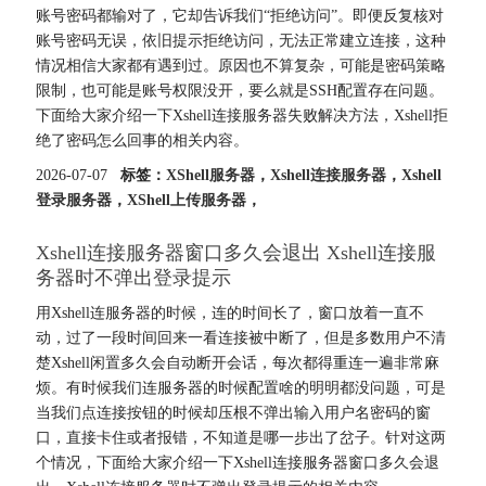
账号密码都输对了，它却告诉我们“拒绝访问”。即便反复核对
账号密码无误，依旧提示拒绝访问，无法正常建立连接，这种
情况相信大家都有遇到过。原因也不算复杂，可能是密码策略
限制，也可能是账号权限没开，要么就是SSH配置存在问题。
下面给大家介绍一下Xshell连接服务器失败解决方法，Xshell拒
绝了密码怎么回事的相关内容。
2026-07-07
标签：
XShell服务器
，
Xshell连接服务器
，
Xshell
登录服务器
，
XShell上传服务器
，
Xshell连接服务器窗口多久会退出 Xshell连接服
务器时不弹出登录提示
用Xshell连服务器的时候，连的时间长了，窗口放着一直不
动，过了一段时间回来一看连接被中断了，但是多数用户不清
楚Xshell闲置多久会自动断开会话，每次都得重连一遍非常麻
烦。有时候我们连服务器的时候配置啥的明明都没问题，可是
当我们点连接按钮的时候却压根不弹出输入用户名密码的窗
口，直接卡住或者报错，不知道是哪一步出了岔子。针对这两
个情况，下面给大家介绍一下Xshell连接服务器窗口多久会退