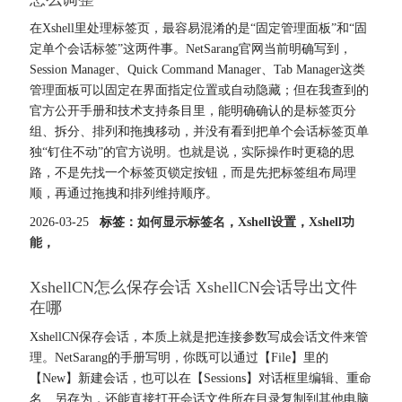
在Xshell里处理标签页，最容易混淆的是“固定管理面板”和“固
定单个会话标签”这两件事。NetSarang官网当前明确写到，
Session Manager、Quick Command Manager、Tab Manager这类
管理面板可以固定在界面指定位置或自动隐藏；但在我查到的
官方公开手册和技术支持条目里，能明确确认的是标签页分
组、拆分、排列和拖拽移动，并没有看到把单个会话标签页单
独“钉住不动”的官方说明。也就是说，实际操作时更稳的思
路，不是先找一个标签页锁定按钮，而是先把标签组布局理
顺，再通过拖拽和排列维持顺序。
2026-03-25
标签：
如何显示标签名
，
Xshell设置
，
Xshell功
能
，
XshellCN怎么保存会话 XshellCN会话导出文件
在哪
XshellCN保存会话，本质上就是把连接参数写成会话文件来管
理。NetSarang的手册写明，你既可以通过【File】里的
【New】新建会话，也可以在【Sessions】对话框里编辑、重命
名、另存为，还能直接打开会话文件所在目录复制到其他电脑