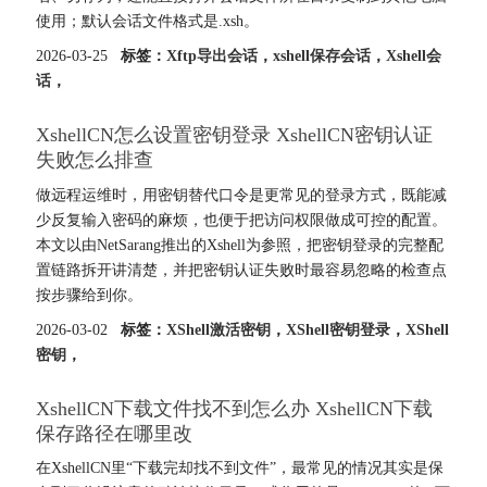
使用；默认会话文件格式是.xsh。
2026-03-25
标签：
Xftp导出会话
，
xshell保存会话
，
Xshell会
话
，
XshellCN怎么设置密钥登录 XshellCN密钥认证
失败怎么排查
做远程运维时，用密钥替代口令是更常见的登录方式，既能减
少反复输入密码的麻烦，也便于把访问权限做成可控的配置。
本文以由NetSarang推出的Xshell为参照，把密钥登录的完整配
置链路拆开讲清楚，并把密钥认证失败时最容易忽略的检查点
按步骤给到你。
2026-03-02
标签：
XShell激活密钥
，
XShell密钥登录
，
XShell
密钥
，
XshellCN下载文件找不到怎么办 XshellCN下载
保存路径在哪里改
在XshellCN里“下载完却找不到文件”，最常见的情况其实是保