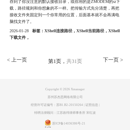
存到了你没注意的默认接收目录，或你用的是ZMODEM的sz下
载，路径规则和你想象的不一样。把传输方式先分清楚，再把
接收文件夹固定到一个你常用的位置，后面基本就不会再满电
脑找文件了。
2026-01-28
标签：
XShell连接路径
，
XShell当前路径
，
XShell
下载文件
，
< 上一页
下一页 >
第1页，
共31页
Copyright © 2026
Xmanager
苏州苏杰思网络有限公司
经营许可证编号：苏B1.B2-20150264
|
证照信息
|
特聘法律顾问：江苏政纬律师事务所 宋红波
苏ICP备14036386号-21