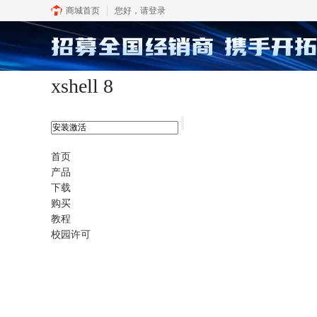
商城首页
您好，
请登录
xshell 8
首页
产品
下载
购买
教程
校园许可