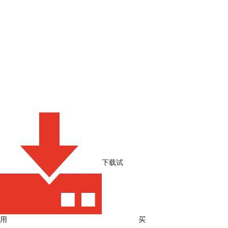
Xshell 8
一款强大的安全终端模拟软件
Xshell可在Windows界面下访问不同系统下的远程终端
且进行操作控制。
下载试
用
买