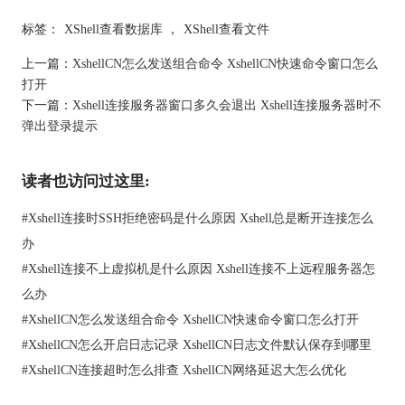
接在会话窗口中通过滚动页面、按上下键可以调取命令行看到短
标签：
XShell查看数据库
，
XShell查看文件
期记录。
上一篇：
XshellCN怎么发送组合命令 XshellCN快速命令窗口怎么
打开
下一篇：
Xshell连接服务器窗口多久会退出 Xshell连接服务器时不
弹出登录提示
读者也访问过这里:
图2：上下键可以查看当前会话的短期记录
#
Xshell连接时SSH拒绝密码是什么原因 Xshell总是断开连接怎么
服务器其实也会帮我们保存敲过的命令，我们会话窗口按Ctrl+R
办
键可以反向搜索，通过输关键词匹配历史命令。
#
Xshell连接不上虚拟机是什么原因 Xshell连接不上远程服务器怎
么办
#
XshellCN怎么发送组合命令 XshellCN快速命令窗口怎么打开
图3：反向搜索
#
XshellCN怎么开启日志记录 XshellCN日志文件默认保存到哪里
#
XshellCN连接超时怎么排查 XshellCN网络延迟大怎么优化
还可以在终端里输入history命令，查看全部历史记录，当然，这
些都是服务器替我们保存的。