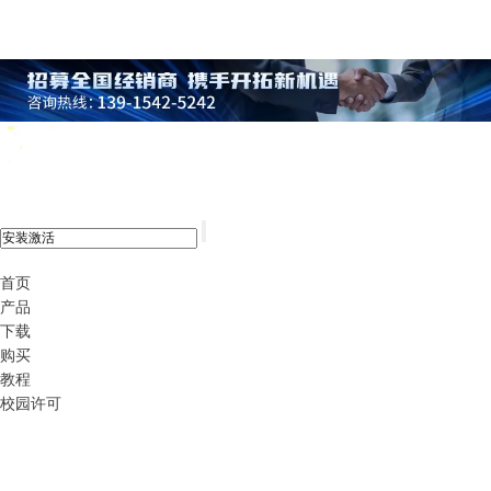
xshell 8
首页
产品
下载
购买
教程
校园许可