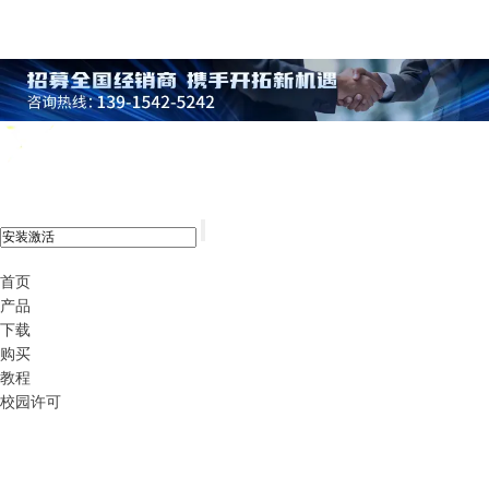
xshell 8
首页
产品
下载
购买
教程
校园许可