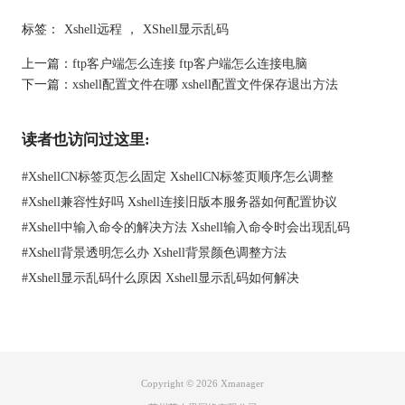
标签：
Xshell远程
，
XShell显示乱码
上一篇：
ftp客户端怎么连接 ftp客户端怎么连接电脑
下一篇：
xshell配置文件在哪 xshell配置文件保存退出方法
读者也访问过这里:
#
XshellCN标签页怎么固定 XshellCN标签页顺序怎么调整
#
Xshell兼容性好吗 Xshell连接旧版本服务器如何配置协议
`检查视图菜单：
#
Xshell中输入命令的解决方法 Xshell输入命令时会出现乱码
打开Xshell软件，点击顶部菜单栏中的“视图”选项。
#
Xshell背景透明怎么办 Xshell背景颜色调整方法
在下拉菜单中查找“左侧面板”或类似的选项。
确认该选项是否被选中。如果没有，点击该选项尝试恢复导航
#
Xshell显示乱码什么原因 Xshell显示乱码如何解决
栏。
重置界面布局：
如果单纯通过视图菜单无法恢复，尝试在“工具”菜单下找到“选
项”或“设置”。
在设置中找到界面布局相关的设置，选择恢复默认设置或重置界
Copyright © 2026
Xmanager
面布局。