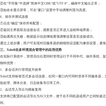
②在“字符集”中选择“简体中文GBK”或“UTF-8”，确保中文输出正常；
③如命令显示异常，可在“窗口”设置中手动调整列宽与高度。
6、保存并测试连接
①点击“确定”保存所有配置；
②返回主界面双击连接会话，观察是否正常进入远程终端界面；
③如遇再次失败，根据提示信息继续逐项调整设置直至连接成功。
通过上述步骤，用户可实现对旧服务器的精细协议适配与兼容设置，避免
三、Xshell在多环境混合管理中的应用优势
在实际IT系统中，管理员往往需同时管理运行于不同年代、操作系统、架构
独特优势：
1、多会话并行管理提升效率
Xshell支持标签页式多会话连接，在同一窗口内可同时登录不同服务
批处理、脚本分发、日志收集等日常工作。
2、会话导入导出与模板复用
支持将已配置的会话导出为XCS文件，便于在不同机器或用户之间快速
间。