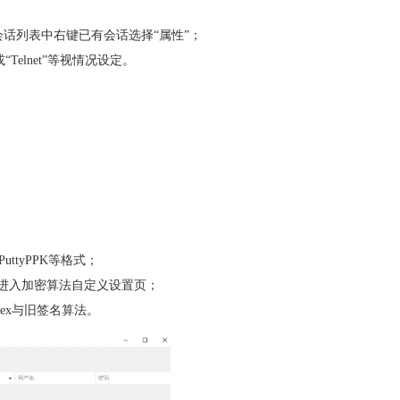
侧会话列表中右键已有会话选择“属性”；
Telnet”等视情况设定。
ttyPPK等格式；
高级”选项，进入加密算法自定义设置页；
容Kex与旧签名算法。