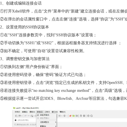
1、创建或编辑连接会话
①打开Xshell软件，点击“文件”菜单中的“新建”建立连接会话，或在左
②在弹出的会话属性窗口中，点击左侧“连接”选项，选择“协议”为“SSH”或“
2、设置使用的SSH协议版本
①在“SSH”连接参数页中，找到“SSH协议版本”设置项；
②手动切换为“SSH1”或“SSH2”，根据远程服务器支持情况进行选择 ；
③如不确定，可使用“自动”设置尝试兼容性检测。
3、调整密钥交换与加密算法
①切换到左侧“用户身份验证”界面；
②若使用密码登录，确保“密码”验证方式已勾选；
③若使用密钥登录，点击“浏览”指定已生成的私钥文件，支持OpenSSH、Pu
④若连接失败提示“no matching key exchange method”，点击“
⑤根据提示逐一尝试开启3DES、Blowfish、Arcfour等旧算法，勾选兼