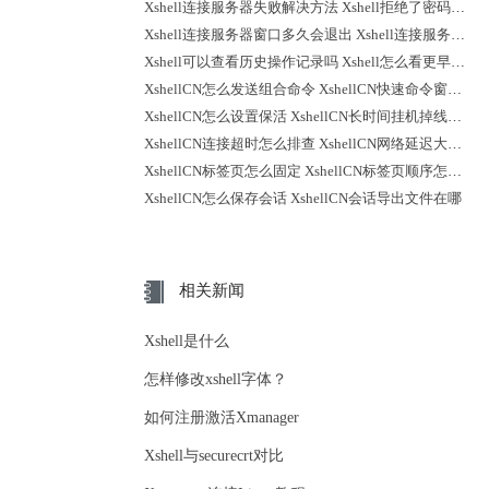
Xshell连接服务器失败解决方法 Xshell拒绝了密码怎么回事
Xshell连接服务器窗口多久会退出 Xshell连接服务器时不弹出登录提示
Xshell可以查看历史操作记录吗 Xshell怎么看更早之前的记录
XshellCN怎么发送组合命令 XshellCN快速命令窗口怎么打开
XshellCN怎么设置保活 XshellCN长时间挂机掉线怎么减少
XshellCN连接超时怎么排查 XshellCN网络延迟大怎么优化
XshellCN标签页怎么固定 XshellCN标签页顺序怎么调整
XshellCN怎么保存会话 XshellCN会话导出文件在哪
相关新闻
Xshell是什么
怎样修改xshell字体？
如何注册激活Xmanager
Xshell与securecrt对比