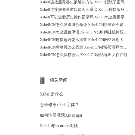
Xshell连接服务器失败解决方法 Xshell拒绝了密码怎么回事
Xshell连接服务器窗口多久会退出 Xshell连接服务器时不弹出登录提示
Xshell可以查看历史操作记录吗 Xshell怎么看更早之前的记录
XshellCN怎么发送组合命令 XshellCN快速命令窗口怎么打开
XshellCN怎么设置保活 XshellCN长时间挂机掉线怎么减少
XshellCN连接超时怎么排查 XshellCN网络延迟大怎么优化
XshellCN标签页怎么固定 XshellCN标签页顺序怎么调整
XshellCN怎么保存会话 XshellCN会话导出文件在哪
相关新闻
Xshell是什么
怎样修改xshell字体？
如何注册激活Xmanager
Xshell与securecrt对比