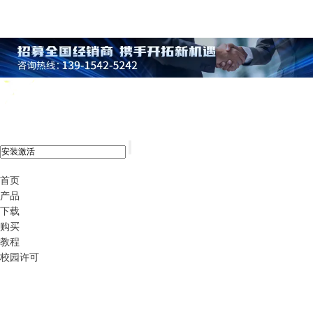
xshell 8
首页
产品
下载
购买
教程
校园许可