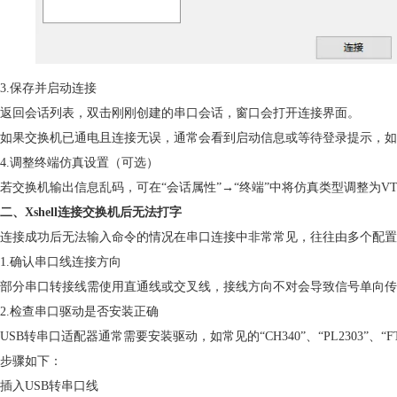
3.保存并启动连接
返回会话列表，双击刚刚创建的串口会话，窗口会打开连接界面。
如果交换机已通电且连接无误，通常会看到启动信息或等待登录提示，如“Userna
4.调整终端仿真设置（可选）
若交换机输出信息乱码，可在“会话属性”→“终端”中将仿真类型调整为VT1
二、Xshell连接交换机后无法打字
连接成功后无法输入命令的情况在串口连接中非常常见，往往由多个配置
1.确认串口线连接方向
部分串口转接线需使用直通线或交叉线，接线方向不对会导致信号单向传输。
2.检查串口驱动是否安装正确
USB转串口适配器通常需要安装驱动，如常见的“CH340”、“PL2303”、“
步骤如下：
插入USB转串口线