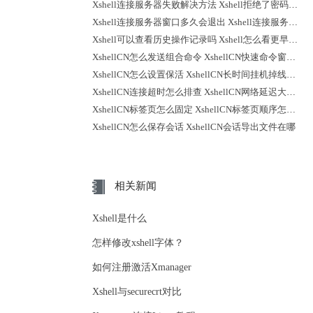
Xshell连接服务器失败解决方法 Xshell拒绝了密码怎么回事
Xshell连接服务器窗口多久会退出 Xshell连接服务器时不弹出登录提示
Xshell可以查看历史操作记录吗 Xshell怎么看更早之前的记录
XshellCN怎么发送组合命令 XshellCN快速命令窗口怎么打开
XshellCN怎么设置保活 XshellCN长时间挂机掉线怎么减少
XshellCN连接超时怎么排查 XshellCN网络延迟大怎么优化
XshellCN标签页怎么固定 XshellCN标签页顺序怎么调整
XshellCN怎么保存会话 XshellCN会话导出文件在哪
相关新闻
Xshell是什么
怎样修改xshell字体？
如何注册激活Xmanager
Xshell与securecrt对比