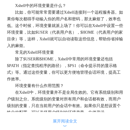
Xshell中的环境变量是什么？
比如，你可能常常需要通过Xshell连接到一个远程服务器。如
果你每次都得手动输入你的用户名和密码，那太麻烦了，效率也
低。这个时候，环境变量就派上场了！你可以在Xshell中设置一些
环境变量，比如$USER（代表用户名），$HOME（代表用户的家
目录）等，这样，Xshell就可以自动读取这些信息，帮助你省掉输
入的麻烦。
常见的Xshell环境变量
除了$USER和$HOME，Xshell中常用的环境变量还包括
$PATH（指定查找程序的路径），$PS1（命令提示符的显示格
式）等。通过这些变量，你可以更方便地管理会话环境，提高工
作效率。
环境变量有什么作用范围？
在Xshell中，环境变量并不是全局生效的。它有系统级别和用
户级别之分。系统级别的变量对所有用户和会话都有效，而用户
级别的变量，只在当前用户的会话中有效。如果你只是想设置个
性化的配置，可以选择用户级别的环境变量，方便灵活。
动态环境变量
展开阅读全文
你有没有遇到过需要根据不同情况调整设置的情况？这时
︾