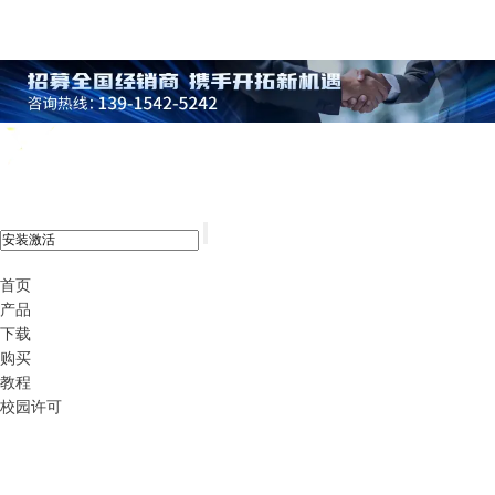
xshell 8
首页
产品
下载
购买
教程
校园许可