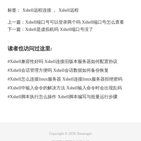
候，动态环境变量就能帮到你。动态环境变量不是一成不变的，
而是随着环境、时间、操作等条件而变化。例如，你可以根据当
标签：
Xshell远程连接
，
Xshell远程
前的时间来调整某些变量值，确保它们的有效性和及时性。
上一篇：
Xshell端口号可以登录两个吗 Xshell端口号怎么查看
了解了Xshell环境变量的基本定义，接下来咱们进入正题——
下一篇：
Xshell是虚拟机吗 Xshell端口号没了
怎么配置这些环境变量，才能让Xshell变得更好用呢？
读者也访问过这里:
#
Xshell兼容性好吗 Xshell连接旧版本服务器如何配置协议
#
Xshell会话管理方便吗 Xshell会话数据如何备份恢复
#
Xshell怎么连接linux服务器 Xshell连接linux服务器拒绝密码
#
Xshell中输入命令的解决方法 Xshell输入命令时会出现乱码
#
Xshell脚本执行怎么操作 Xshell脚本编写与批量运行步骤
图1：环境变量
Copyright © 2026
Xmanager