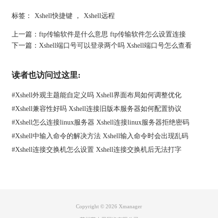
标签：
Xshell快捷键
，
Xshell远程
上一篇：
ftp传输软件是什么意思 ftp传输软件怎么设置连接
下一篇：
Xshell端口号可以登录两个吗 Xshell端口号怎么查看
读者也访问过这里:
图1：Xshell软件
#
Xshell外观主题能自定义吗 Xshell界面布局如何调整优化
#
Xshell兼容性好吗 Xshell连接旧版本服务器如何配置协议
二、Xshell是什么软件
#
Xshell怎么连接linux服务器 Xshell连接linux服务器拒绝密码
Xshell其实就是一款专业的远程终端工具，用来管理服务器特别方
#
Xshell中输入命令的解决方法 Xshell输入命令时会出现乱码
便。你可以把它理解成一个连接你电脑和服务器的桥梁，很多运
维人员和开发者都靠它搞定日常工作。
#
Xshell连接交换机怎么设置 Xshell连接交换机后无法打字
Xshell有很多优势：
支持各种远程协议
Xshell支持SSH、Telnet、Rlogin、SFTP等协议，几乎囊括了所有
主流的远程连接方式。不管是Linux服务器还是网络设备，只要能
远程管理，Xshell都能帮你搞定。
Copyright © 2026
Xmanager
多会话管理很省心