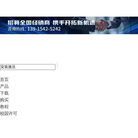
xshell 8
首页
产品
下载
购买
教程
校园许可