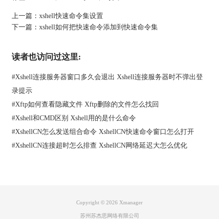
上一篇：
xshell快速命令集设置
下一篇：
xshell如何把快速命令添加到快速命令集
读者也访问过这里:
#
Xshell连接服务器窗口多久会退出 Xshell连接服务器时不弹出登
图1：xshell与securecrt界面对比
对于两款软件的默认界面，xshell黑底白字，securecrt是白底黑
录提示
字，两者更好相反，但是两者都可以更改背景与文字的颜色。不
#
Xftp如何查看隐藏文件 Xftp删除的文件怎么找回
知如何更改背景色的可以参考：
Xshell如何设置字体色和背景色
#
Xshell和CMD区别 Xshell用的是什么命令
三、 优缺点对比
#
XshellCN怎么发送组合命令 XshellCN快速命令窗口怎么打开
优点
缺点
#
XshellCN连接超时怎么排查 XshellCN网络延迟大怎么优化
键入比较困难
可展现tunnel
Script不能调整执行顺
Securecrt
键盘映射兼容性好
序
同时发送过个session
不闪屏,可回滚
Copyright © 2026
Xmanager
可调整Script执行顺序
Unicode制表符支持不
支持布局切换
够好
苏州苏杰思网络有限公司