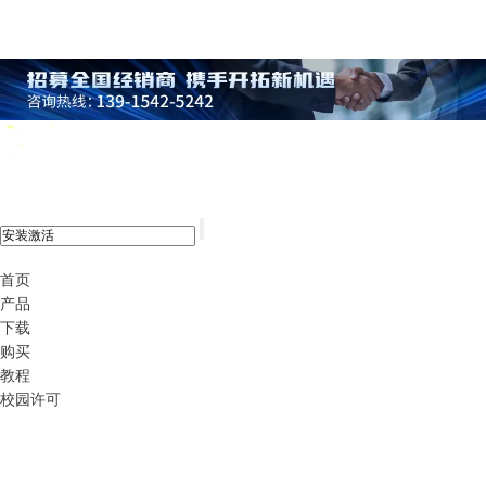
xshell 8
首页
产品
下载
购买
教程
校园许可