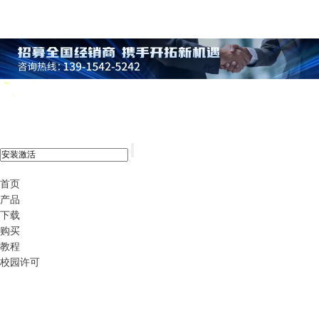
xshell 8
首页
产品
下载
购买
教程
校园许可