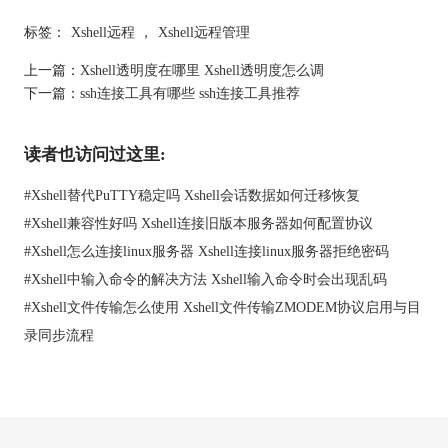
标签：
Xshell远程
，
Xshell远程管理
上一篇：
Xshell透明度在哪里 Xshell透明度怎么调
下一篇：
ssh连接工具有哪些 ssh连接工具推荐
二、Xmanager图形化卡怎么解决
读者也访问过这里:
有时候连上了服务器的图形界怎么面，但发现很卡，这个问题比
较常见，一般来说主要是网络和配置的问题，来具体说说怎么解
#
Xshell替代PuTTY稳定吗 Xshell会话数据如何迁移恢复
决。
#
Xshell兼容性好吗 Xshell连接旧版本服务器如何配置协议
1、
网络速度尤其是延迟大的时候，图形界面肯定卡顿严重。你
#
Xshell怎么连接linux服务器 Xshell连接linux服务器拒绝密码
可以先用ping测试一下服务器的响应时间。如果延迟高于200毫
秒，就容易卡。建议换个更稳定的网络环境，或者检查一下你电
#
Xshell中输入命令的解决方法 Xshell输入命令时会出现乱码
脑或者服务器端网络配置是不是出了问题。
#
Xshell文件传输怎么使用 Xshell文件传输ZMODEM协议启用与目
2、
看看Xmanager的连接设置是不是合适。比如连接的时候，默
录同步流程
认可能是用XDMCP模式连接的，如果你发现特别卡，可以试试用
SSH隧道来连接。SSH方式呢，数据压缩更好，传输效率更高，
图形界面卡顿的问题就能缓解不少。
2、
图形界面的复杂度也会影响流畅程度。有时候开了特别多的
软件窗口，或者一些特效，比如窗口透明效果、动画效果，都会