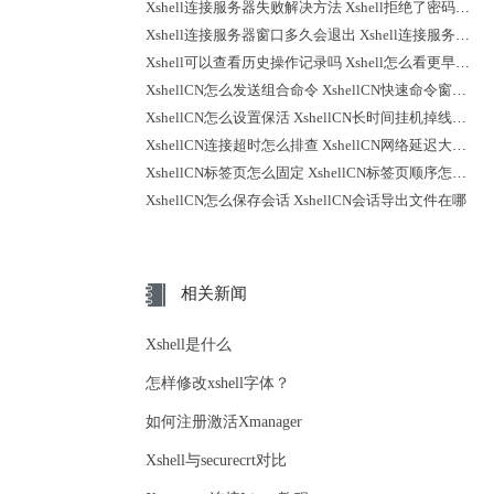
Xshell连接服务器失败解决方法 Xshell拒绝了密码怎么回事
Xshell连接服务器窗口多久会退出 Xshell连接服务器时不弹出登录提示
Xshell可以查看历史操作记录吗 Xshell怎么看更早之前的记录
XshellCN怎么发送组合命令 XshellCN快速命令窗口怎么打开
XshellCN怎么设置保活 XshellCN长时间挂机掉线怎么减少
XshellCN连接超时怎么排查 XshellCN网络延迟大怎么优化
XshellCN标签页怎么固定 XshellCN标签页顺序怎么调整
XshellCN怎么保存会话 XshellCN会话导出文件在哪
相关新闻
Xshell是什么
怎样修改xshell字体？
如何注册激活Xmanager
Xshell与securecrt对比