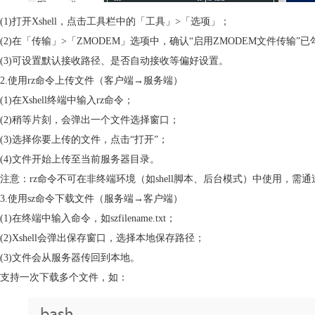
(1)打开Xshell，点击工具栏中的「工具」>「选项」；
(2)在「传输」>「ZMODEM」选项中，确认“启用ZMODEM文件传输”已
(3)可设置默认接收路径、是否自动接收等偏好设置。
2.使用rz命令上传文件（客户端→服务端）
(1)在Xshell终端中输入rz命令；
(2)稍等片刻，会弹出一个文件选择窗口；
(3)选择你要上传的文件，点击“打开”；
(4)文件开始上传至当前服务器目录。
注意：rz命令不可在非终端环境（如shell脚本、后台模式）中使用，需
3.使用sz命令下载文件（服务端→客户端）
(1)在终端中输入命令，如szfilename.txt；
(2)Xshell会弹出保存窗口，选择本地保存路径；
(3)文件会从服务器传回到本地。
支持一次下载多个文件，如：