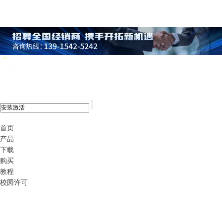
xshell 8
首页
产品
下载
购买
教程
校园许可