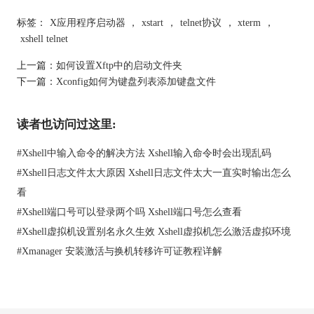
标签：
X应用程序启动器
，
xstart
，
telnet协议
，
xterm
，
xshell telnet
上一篇：
如何设置Xftp中的启动文件夹
下一篇：
Xconfig如何为键盘列表添加键盘文件
读者也访问过这里:
#
Xshell中输入命令的解决方法 Xshell输入命令时会出现乱码
#
Xshell日志文件太大原因 Xshell日志文件太大一直实时输出怎么
图3：端口号和超时设置
看
6、点击右侧的设置，在弹出的TELNET协议安装中，可以设置端
口号或超时。
#
Xshell端口号可以登录两个吗 Xshell端口号怎么查看
注意：
对于RLOGIN，REXEC和RSH协议的连接方法与TELNET
#
Xshell虚拟机设置别名永久生效 Xshell虚拟机怎么激活虚拟环境
协议的连接类似。每个协议的默认端口号设置如下：
#
Xmanager 安装激活与换机转移许可证教程详解
TELNET: 23
REXEC: 512
RLOGIN: 513
RSH: 514