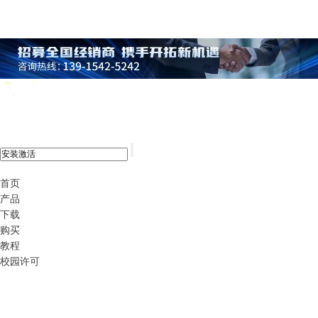
xshell 8
首页
产品
下载
购买
教程
校园许可