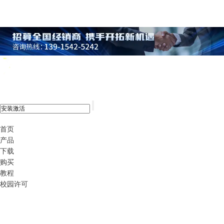
xshell 8
首页
产品
下载
购买
教程
校园许可