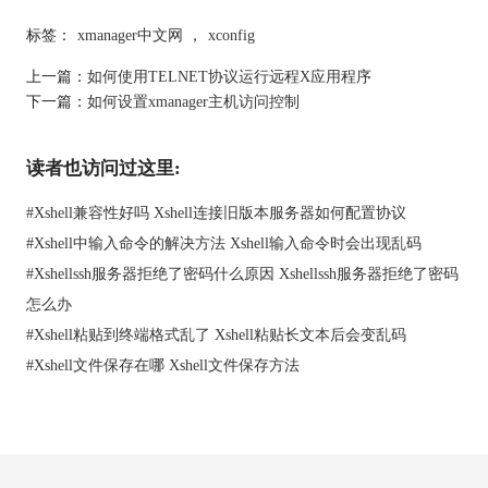
标签：
xmanager中文网
，
xconfig
上一篇：
如何使用TELNET协议运行远程X应用程序
下一篇：
如何设置xmanager主机访问控制
读者也访问过这里:
#
Xshell兼容性好吗 Xshell连接旧版本服务器如何配置协议
#
Xshell中输入命令的解决方法 Xshell输入命令时会出现乱码
图2：xconfig添加键盘文件
#
Xshellssh服务器拒绝了密码什么原因 Xshellssh服务器拒绝了密码
5、点击“键盘列表”中的添加，添加键盘对话框便会弹出来
怎么办
6、选择需要更换的键盘文件
#
Xshell粘贴到终端格式乱了 Xshell粘贴长文本后会变乱码
7.点击确定
#
Xshell文件保存在哪 Xshell文件保存方法
以上就是Xconfig如何为键盘列表添加键盘文件的设置。更多精彩
敬请关注
Xmanager中文网
。
本文为原创，转载请注明原址：
http://www.xshellcn.com/wenti/jianpan-wj.html