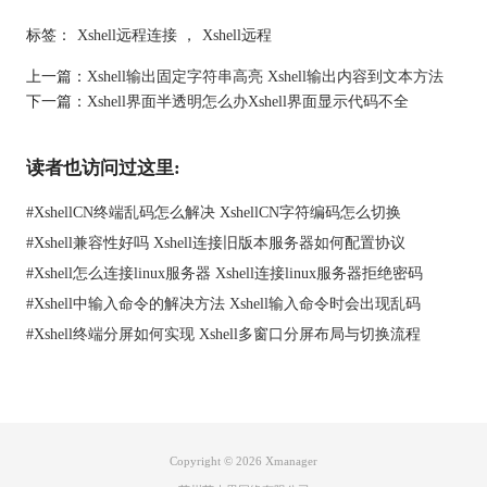
图1:设置别名
标签：
Xshell远程连接
，
Xshell远程
上一篇：
Xshell输出固定字符串高亮 Xshell输出内容到文本方法
二、Xshell虚拟机怎么激活虚拟环境
下一篇：
Xshell界面半透明怎么办Xshell界面显示代码不全
接下来，我们来看看怎么在Xshell虚拟机中激活虚拟环境。这个步
骤对开发者来说非常重要，能确保每个项目使用不同版本的库，
互不干扰。
读者也访问过这里:
具体方法如下：
创建虚拟环境：如果你还没有虚拟环境，可以用python -m venv
#
XshellCN终端乱码怎么解决 XshellCN字符编码怎么切换
env_name来创建。env_name是你自己起的名字。
#
Xshell兼容性好吗 Xshell连接旧版本服务器如何配置协议
激活虚拟环境：进入到刚创建的虚拟环境目录，输入source
#
Xshell怎么连接linux服务器 Xshell连接linux服务器拒绝密码
env_name/bin/activate来激活它。激活后，命令行前面会显示环境
名称，说明你已经成功进入这个环境。
#
Xshell中输入命令的解决方法 Xshell输入命令时会出现乱码
安装依赖：在激活环境后，可以用pip install package_name安装项
#
Xshell终端分屏如何实现 Xshell多窗口分屏布局与切换流程
目需要的依赖包。
退出虚拟环境：完成工作后，想退出虚拟环境只需输入
deactivate。这样，你就回到全局环境，随时准备处理其他项目。
通过这些步骤，你可以灵活地在Xshell虚拟机中管理和激活虚拟环
境，确保每个项目的独立性，避免各种兼容性问题。
Copyright © 2026
Xmanager