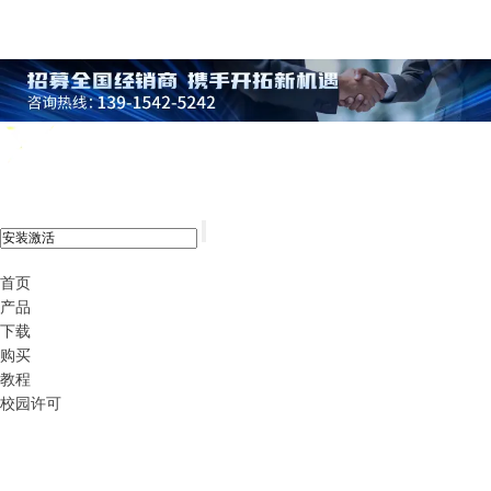
xshell 8
首页
产品
下载
购买
教程
校园许可