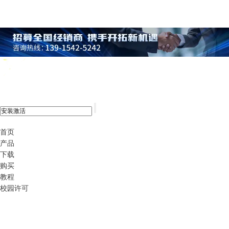
xshell 8
首页
产品
下载
购买
教程
校园许可