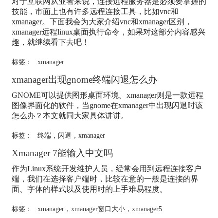
对于互联网从业者来说，连接远程服务器是必须要掌握的
技能，市面上也有许多远程连接工具，比如vnc和
xmanager
。下面我会为大家介绍vnc和
xmanager
区别，
xmanager
远程linux桌面执行命令，如果对这部分内容感兴
趣，就继续看下去吧！
标签：
xmanager
xmanager
出现gnome终端闪退怎么办
GNOME可以提供图形桌面环境。
xmanager
则是一款远程
图像界面化的软件，当gnome在
xmanager
中出现闪退时该
怎么办？本文就同大家具体讲讲。
标签：
终端
，
闪退
，
xmanager
Xmanager 7能输入中文吗
作为Linux系统开发维护人员，经常会用到远程连接客户
端，我们在选择客户端时，比较在意的一般是连接的界
面、字体的样式以及使用时的上手难易程度。
标签：
xmanager
，
xmanager窗口大小
，
xmanager5