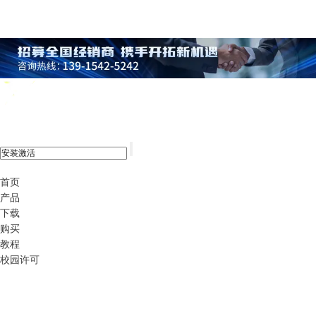
xshell 8
首页
产品
下载
购买
教程
校园许可