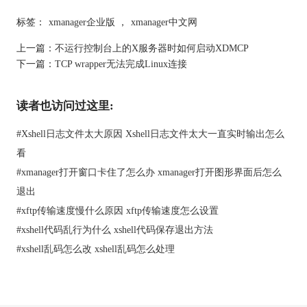
编辑内容如下：
标签：
xmanager企业版
，
xmanager中文网
CONSOLE=/dev/console
以上就是出现startkde崩溃时的具体原因分析及对应的解决方法。
上一篇：
不运行控制台上的X服务器时如何启动XDMCP
此外想要体验xmanager的强大功能，记得
下载xmanager
哦。
下一篇：
TCP wrapper无法完成Linux连接
本文为原创，转载请注明原址：
http://www.xshellcn.com/wenti/start-kde.html
读者也访问过这里:
#
Xshell日志文件太大原因 Xshell日志文件太大一直实时输出怎么
看
#
xmanager打开窗口卡住了怎么办 xmanager打开图形界面后怎么
退出
#
xftp传输速度慢什么原因 xftp传输速度怎么设置
#
xshell代码乱行为什么 xshell代码保存退出方法
#
xshell乱码怎么改 xshell乱码怎么处理