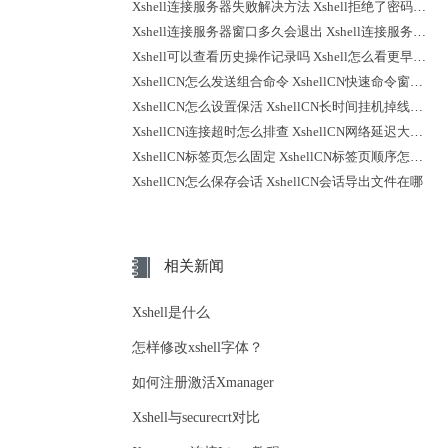
Xshell连接服务器失败解决方法 Xshell拒绝了密码怎么回事
Xshell连接服务器窗口多久会退出 Xshell连接服务器时不弹出登录提示
Xshell可以查看历史操作记录吗 Xshell怎么看更早之前的记录
XshellCN怎么发送组合命令 XshellCN快速命令窗口怎么打开
XshellCN怎么设置保活 XshellCN长时间挂机掉线怎么减少
XshellCN连接超时怎么排查 XshellCN网络延迟大怎么优化
XshellCN标签页怎么固定 XshellCN标签页顺序怎么调整
XshellCN怎么保存会话 XshellCN会话导出文件在哪
相关新闻
Xshell是什么
怎样修改xshell字体？
如何注册激活Xmanager
Xshell与securecrt对比