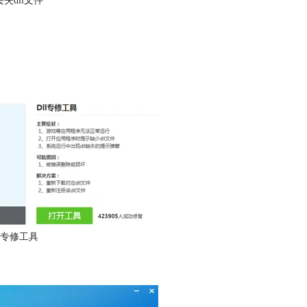
失dll文件
l专修工具