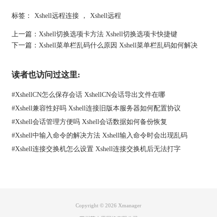
标签：
Xshell远程连接
，
Xshell远程
上一篇：
Xshell切换选项卡方法 Xshell切换选项卡快捷键
下一篇：
Xshell菜单栏乱码什么原因 Xshell菜单栏乱码如何解决
读者也访问过这里:
#
XshellCN怎么保存会话 XshellCN会话导出文件在哪
二、Xshell选项卡怎么显示
#
Xshell兼容性好吗 Xshell连接旧版本服务器如何配置协议
既然选项卡消失了，我们该怎么让它重新显示呢？这里有几招。
#
Xshell会话管理方便吗 Xshell会话数据如何备份恢复
1. 检查设置
#
Xshell中输入命令的解决方法 Xshell输入命令时会出现乱码
首先最常见的就是设置问题。你需要打开Xshell，进入
工具
，然后
#
Xshell连接交换机怎么设置 Xshell连接交换机后无法打字
选择
选项
。在设置里，找到
外观
或者
显示设置
，看看选项卡的显
示选项是不是被关掉了。如果关掉了，只要重新勾选上，选项卡
就会恢复。
2. 恢复默认设置
如果不知道是哪一项设置导致选项卡不见了，那可以直接恢复到
Copyright © 2026
Xmanager
默认设置。进入设置界面，点击“恢复默认设置”，Xshell就会回到