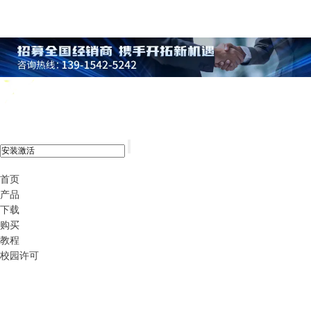
xshell 8
首页
产品
下载
购买
教程
校园许可