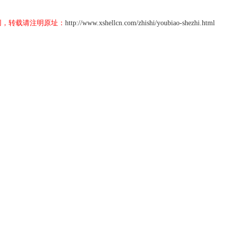
创，转载请注明原址：
http://www.xshellcn.com/zhishi/youbiao-shezhi.html