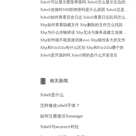
Xshell可以显示图形界面吗 Xshell怎么显示左边的会话
Xshell连接时SSH拒绝密码是什么原因 Xshell总是断开连接怎么办
Xshell如何查看历史日志 Xshell查看日志乱码怎么解决
Xftp如何查看隐藏文件 Xftp删除的文件怎么找回
Xftp为什么传输错误 Xftp无法与服务器建立连接怎么解决
Xftp软件能不能直接切换root Xftp能传多大的文件
Xftp和FileZilla有什么区别 Xftp和FileZilla哪个快
Xshell是开源的吗 Xshell用的是什么开发语言
相关新闻
Xshell是什么
怎样修改xshell字体？
如何注册激活Xmanager
Xshell与securecrt对比