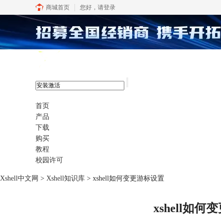
商城首页
您好，
请登录
xshell 8
首页
产品
下载
购买
教程
校园许可
Xshell中文网
>
Xshell知识库
> xshell如何变更游标设置
xshell如