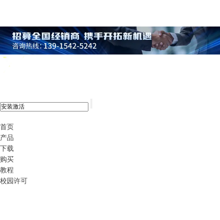
xshell 8
首页
产品
下载
购买
教程
校园许可