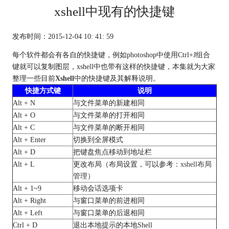
xshell中现有的快捷键
发布时间：2015-12-04 10: 41: 59
每个软件都会有各自的快捷键，例如photoshop中使用Ctrl+J组合
键就可以复制图层，xshell中也带有这样的快捷键，本集就为大家
整理一些目前
Xshell
中的快捷键及其解释说明。
快捷方式键
说明
Alt + N
与文件菜单的新建相同
Alt + O
与文件菜单的打开相同
Alt + C
与文件菜单的断开相同
Alt + Enter
切换到全屏模式
Alt + D
把键盘焦点移动到地址栏
Alt + L
更改布局（布局设置，可以参考：
xshell布局
管理
）
Alt + 1~9
移动会话选项卡
Alt + Right
与窗口菜单的前进相同
Alt + Left
与窗口菜单的后退相同
Ctrl + D
退出本地提示的本地Shell