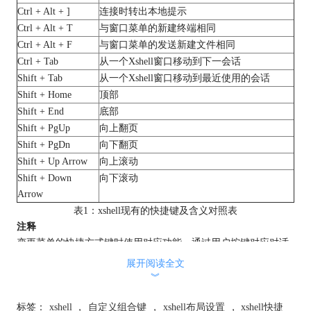
Ctrl + Alt + ]
连接时转出本地提示
Ctrl + Alt + T
与窗口菜单的新建终端相同
Ctrl + Alt + F
与窗口菜单的发送新建文件相同
Ctrl + Tab
从一个Xshell窗口移动到下一会话
Shift + Tab
从一个Xshell窗口移动到最近使用的会话
Shift + Home
顶部
Shift + End
底部
Shift + PgUp
向上翻页
Shift + PgDn
向下翻页
Shift + Up Arrow
向上滚动
Shift + Down
向下滚动
Arrow
表1：xshell现有的快捷键及含义对照表
注释
变更菜单的快捷方式键时使用对应功能。通过用户按键对应对话
框可变更快捷方式键的组合键（具体操作可以参考：
xshell中按键
展开阅读全文
对应要如何设置
），也可在组合键上分配菜单、发送字符串、运
︾
行脚本、运行程序等动作。
本文为原创，转载请注明原址：
标签：
xshell
，
自定义组合键
，
xshell布局设置
，
xshell快捷