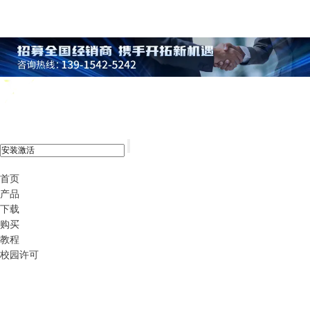
xshell 8
首页
产品
下载
购买
教程
校园许可