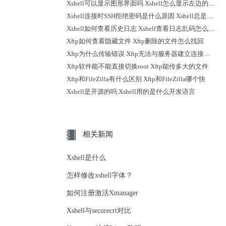
Xshell可以显示图形界面吗 Xshell怎么显示左边的会话
Xshell连接时SSH拒绝密码是什么原因 Xshell总是断开连接怎么办
Xshell如何查看历史日志 Xshell查看日志乱码怎么解决
Xftp如何查看隐藏文件 Xftp删除的文件怎么找回
Xftp为什么传输错误 Xftp无法与服务器建立连接怎么解决
Xftp软件能不能直接切换root Xftp能传多大的文件
Xftp和FileZilla有什么区别 Xftp和FileZilla哪个快
Xshell是开源的吗 Xshell用的是什么开发语言
相关新闻
Xshell是什么
怎样修改xshell字体？
如何注册激活Xmanager
Xshell与securecrt对比