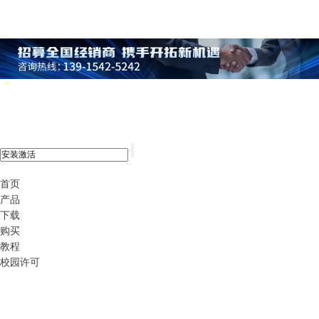
xshell 8
首页
产品
下载
购买
教程
校园许可