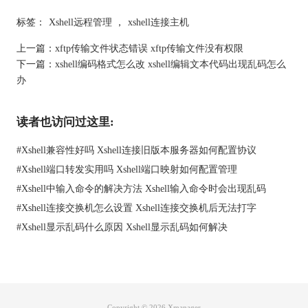
标签：
Xshell远程管理
，
xshell连接主机
上一篇：
xftp传输文件状态错误 xftp传输文件没有权限
下一篇：
xshell编码格式怎么改 xshell编辑文本代码出现乱码怎么
办
读者也访问过这里:
#
Xshell兼容性好吗 Xshell连接旧版本服务器如何配置协议
#
Xshell端口转发实用吗 Xshell端口映射如何配置管理
1.更新Xshell到最新版本：软件更新通常包含对旧版本中已知问题
#
Xshell中输入命令的解决方法 Xshell输入命令时会出现乱码
的修复。如果您使用的是旧版本的Xshell，尝试下载并安装最新版
#
Xshell连接交换机怎么设置 Xshell连接交换机后无法打字
本，看是否能解决乱码问题。
#
Xshell显示乱码什么原因 Xshell显示乱码如何解决
2.调整字体设置：有时候，即使字符编码正确，使用不支持特定
字符的字体也可能导致乱码。在Xshell的“外观”设置中，您可以更
换不同的字体，尝试选择一个支持广泛字符集的字体，如“新宋
体”或“微软雅黑”。
3.使用Locale环境变量：对于连接到基于Linux和Unix的服务器，
Copyright © 2026
Xmanager