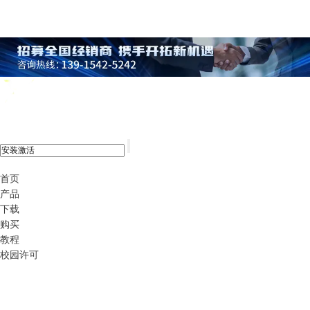
xshell 8
首页
产品
下载
购买
教程
校园许可