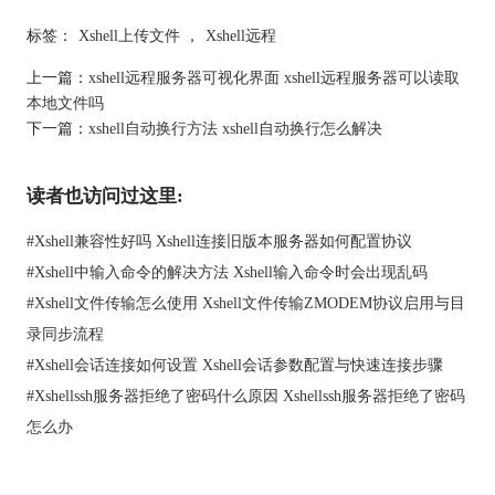
2. 在Tmux会话中运行所需的长时间任务。
3. 要退出但保持任务运行，按下`Ctrl+B`然后按`D`键，断开Tmux
标签：
Xshell上传文件
，
Xshell远程
会话。
上一篇：
xshell远程服务器可视化界面 xshell远程服务器可以读取
4. 重新连接后，输入`tmux attach`命令恢复Tmux会话。
本地文件吗
2. 使用nohup命令：
下一篇：
xshell自动换行方法 xshell自动换行怎么解决
nohup命令用于在后台运行命令，并使其在退出终端后继续运行。
nohup会将输出重定向到一个文件。
- 使用方法：
读者也访问过这里:
1. 连接到远程服务器后，输入`nohup command &`命令，其中
`command`是要运行的任务命令。
#
Xshell兼容性好吗 Xshell连接旧版本服务器如何配置协议
2. 任务会在后台运行，输出会被保存到`nohup.out`文件中。
#
Xshell中输入命令的解决方法 Xshell输入命令时会出现乱码
3. 用户可以使用`tail -f nohup.out`命令查看任务输出。
#
Xshell文件传输怎么使用 Xshell文件传输ZMODEM协议启用与目
3. 使用后台运行符号（&）：
录同步流程
在命令后添加`&`符号，可以让任务在后台运行，但需要结合
`disown`命令确保任务在退出终端后继续运行。
#
Xshell会话连接如何设置 Xshell会话参数配置与快速连接步骤
- 使用方法：
#
Xshellssh服务器拒绝了密码什么原因 Xshellssh服务器拒绝了密码
1. 连接到远程服务器后，输入`command &`命令，其中`command`
怎么办
是要运行的任务命令。
2. 输入`disown`命令，将任务与当前终端分离，确保其在终端关
闭后继续运行。