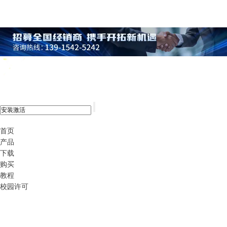
xshell 8
首页
产品
下载
购买
教程
校园许可