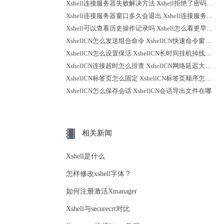
Xshell连接服务器失败解决方法 Xshell拒绝了密码怎么回事
Xshell连接服务器窗口多久会退出 Xshell连接服务器时不弹出登录提示
Xshell可以查看历史操作记录吗 Xshell怎么看更早之前的记录
XshellCN怎么发送组合命令 XshellCN快速命令窗口怎么打开
XshellCN怎么设置保活 XshellCN长时间挂机掉线怎么减少
XshellCN连接超时怎么排查 XshellCN网络延迟大怎么优化
XshellCN标签页怎么固定 XshellCN标签页顺序怎么调整
XshellCN怎么保存会话 XshellCN会话导出文件在哪
相关新闻
Xshell是什么
怎样修改xshell字体？
如何注册激活Xmanager
Xshell与securecrt对比