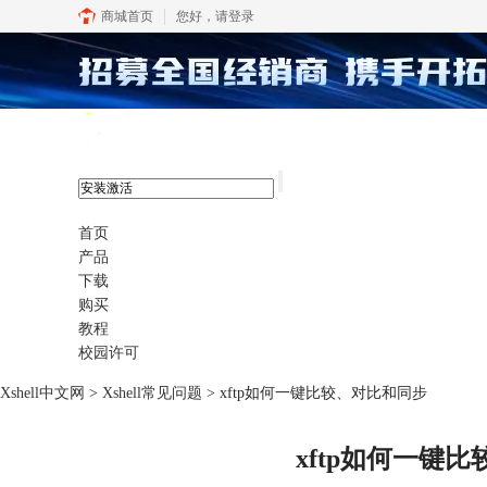
商城首页
您好，
请登录
xshell 8
首页
产品
下载
购买
教程
校园许可
Xshell中文网
>
Xshell常见问题
> xftp如何一键比较、对比和同步
xftp如何一键