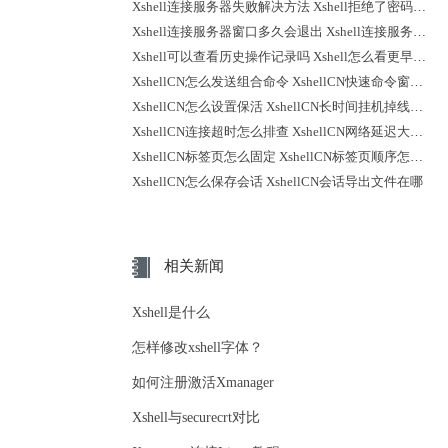
Xshell连接服务器失败解决方法 Xshell拒绝了密码怎么回事
Xshell连接服务器窗口多久会退出 Xshell连接服务器时不弹出登录提示
Xshell可以查看历史操作记录吗 Xshell怎么看更早之前的记录
XshellCN怎么发送组合命令 XshellCN快速命令窗口怎么打开
XshellCN怎么设置保活 XshellCN长时间挂机掉线怎么减少
XshellCN连接超时怎么排查 XshellCN网络延迟大怎么优化
XshellCN标签页怎么固定 XshellCN标签页顺序怎么调整
XshellCN怎么保存会话 XshellCN会话导出文件在哪
相关新闻
Xshell是什么
怎样修改xshell字体？
如何注册激活Xmanager
Xshell与securecrt对比