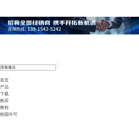
xshell 8
首页
产品
下载
购买
教程
校园许可