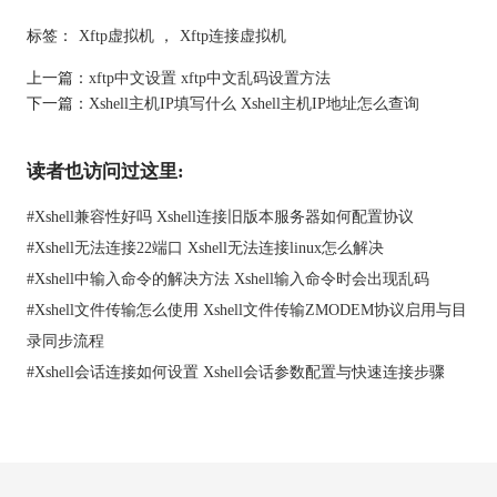
标签：
Xftp虚拟机
，
Xftp连接虚拟机
图1：客户端设置
上一篇：
xftp中文设置 xftp中文乱码设置方法
下一篇：
Xshell主机IP填写什么 Xshell主机IP地址怎么查询
二、linux xftp连接不了虚拟机
在连接Linux虚拟机时，有时候会连接不上。这与虚拟机的网络配
置有关。
读者也访问过这里:
以下是针对这一问题的解决方案：
#
Xshell兼容性好吗 Xshell连接旧版本服务器如何配置协议
虚拟机网络设置
：检查虚拟机的网络设置，确保其网络适配器配
置为桥接模式或NAT模式，以便与宿主机网络通信。
#
Xshell无法连接22端口 Xshell无法连接linux怎么解决
SSH服务状态
：确保Linux虚拟机上已启动SSH服务。可以通过命
#
Xshell中输入命令的解决方法 Xshell输入命令时会出现乱码
令sudo service ssh status检查SSH服务是否运行，如未启动，请执
#
Xshell文件传输怎么使用 Xshell文件传输ZMODEM协议启用与目
行sudo service ssh start。
录同步流程
IP地址获取
：在Linux虚拟机中，使用命令ifconfig或ip addr查看其
IP地址。确保该IP地址与xftp中设置的目标地址一致。
#
Xshell会话连接如何设置 Xshell会话参数配置与快速连接步骤
安全组配置
：如果使用云服务（如AWS、阿里云），就要检查安
全组规则，确保允许SSH（22端口）流量。
通过上述方法，用户可以有效解决liunx xftp连接虚拟机的问题。