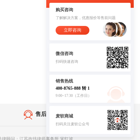
购买咨询
了解解决方案，优惠报价等售前问题
立即咨询
微信咨询
扫码快速咨询
销售热线
400-8765-888 转 1
9:00~17:30（工作日）
售后无忧·服务保障
麦软商城
扫码关注麦软公众号
客服
法律顾问：江苏政纬律师事务所 宋红波