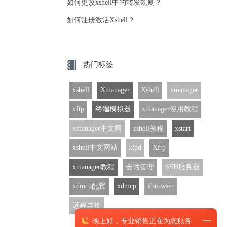
如何更改xshell中的转发规则？
如何注册激活Xshell？
热门标签
xshell
Xmanager
Xshell
xmanager
xftp
终端模拟器
xmanager使用教程
xmanager中文网
xshell教程
xstart
xshell中文网站
xlpd
Xftp
xmanager教程
会话管理
SSH服务器
xdmcp配置
xdmcp
xbrowser
远程连接
晚上
好，
专业销售正在为您服务