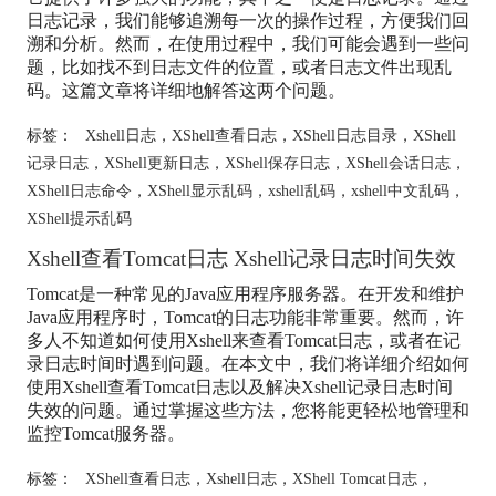
日志记录，我们能够追溯每一次的操作过程，方便我们回
溯和分析。然而，在使用过程中，我们可能会遇到一些问
题，比如找不到日志文件的位置，或者日志文件出现乱
码。这篇文章将详细地解答这两个问题。
标签：
Xshell日志
，
XShell查看日志
，
XShell日志目录
，
XShell
记录日志
，
XShell更新日志
，
XShell保存日志
，
XShell会话日志
，
XShell日志命令
，
XShell显示乱码
，
xshell乱码
，
xshell中文乱码
，
XShell提示乱码
Xshell查看Tomcat日志 Xshell记录日志时间失效
Tomcat是一种常见的Java应用程序服务器。在开发和维护
Java应用程序时，Tomcat的日志功能非常重要。然而，许
多人不知道如何使用Xshell来查看Tomcat日志，或者在记
录日志时间时遇到问题。在本文中，我们将详细介绍如何
使用Xshell查看Tomcat日志以及解决Xshell记录日志时间
失效的问题。通过掌握这些方法，您将能更轻松地管理和
监控Tomcat服务器。
标签：
XShell查看日志
，
Xshell日志
，
XShell Tomcat日志
，