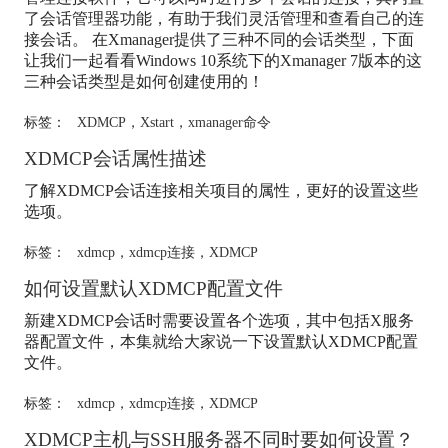
了会话管理器功能，有助于我们灵活管理和查看自己的连
接会话。 在Xmanager提供了三种不同的会话类型，下面
让我们一起看看Windows 10系统下的Xmanager 7版本的这
三种会话类型是如何创建使用的！
标签：
XDMCP
，
Xstart
，
xmanager命令
XDMCP
会话属性描述
了解
XDMCP
会话连接相关项目的属性，更好的设置这些
选项。
标签：
xdmcp
，
xdmcp连接
，
XDMCP
如何设置默认
XDMCP
配置文件
新建
XDMCP
会话时需要设置各个选项，其中包括X服务
器配置文件，本集就给大家说一下设置默认
XDMCP
配置
文件。
标签：
xdmcp
，
xdmcp连接
，
XDMCP
XDMCP
主机与SSH服务器不同时要如何设置？