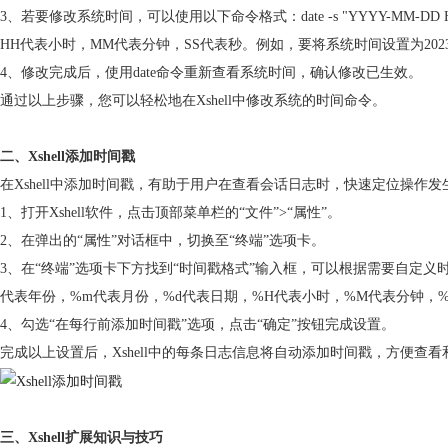
3、若要修改系统时间，可以使用以下命令格式：date -s "YYYY-MM-D
HH代表小时，MM代表分钟，SS代表秒。例如，要将系统时间设置为2023年4月26日15
4、修改完成后，使用date命令重新查看系统时间，确认修改已生效。
通过以上步骤，您可以轻松地在Xshell中修改系统的时间命令。
二、Xshell添加时间戳
在Xshell中添加时间戳，有助于用户在查看会话日志时，快速定位操作
1、打开Xshell软件，点击顶部菜单栏的“文件”>“属性”。
2、在弹出的“属性”对话框中，切换至“终端”选项卡。
3、在“终端”选项卡下方找到“时间戳格式”输入框，可以根据需要自定义时间戳格
代表年份，%m代表月份，%d代表日期，%H代表小时，%M代表分钟，
4、勾选“在每行前添加时间戳”选项，点击“确定”按钮完成设置。
完成以上设置后，Xshell中的每条日志信息将自动添加时间戳，方便查看
三、Xshell扩展知识与技巧