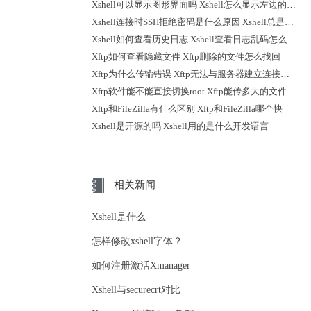
Xshell可以显示图形界面吗 Xshell怎么显示左边的会话
Xshell连接时SSH拒绝密码是什么原因 Xshell总是断开连接怎么办
Xshell如何查看历史日志 Xshell查看日志乱码怎么解决
Xftp如何查看隐藏文件 Xftp删除的文件怎么找回
Xftp为什么传输错误 Xftp无法与服务器建立连接怎么解决
Xftp软件能不能直接切换root Xftp能传多大的文件
Xftp和FileZilla有什么区别 Xftp和FileZilla哪个快
Xshell是开源的吗 Xshell用的是什么开发语言
相关新闻
Xshell是什么
怎样修改xshell字体？
如何注册激活Xmanager
Xshell与securecrt对比