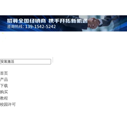
xshell 8
首页
产品
下载
购买
教程
校园许可