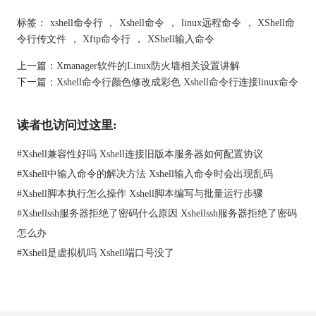
以下命令：
标签：
xshell命令行
，
Xshell命令
，
linux远程命令
，
XShell命
令行传文件
，
Xftp命令行
，
XShell输入命令
上一篇：
Xmanager软件的Linux防火墙相关设置讲解
要查看当前目录中的隐藏文件和子目录，用户可以输入以下命
下一篇：
Xshell命令行颜色修改成彩色 Xshell命令行连接linux命令
令：
读者也访问过这里:
3.创建和删除文件和目录
#
Xshell兼容性好吗 Xshell连接旧版本服务器如何配置协议
要创建一个新文件，用户可以输入以下命令：
#
Xshell中输入命令的解决方法 Xshell输入命令时会出现乱码
#
Xshell脚本执行怎么操作 Xshell脚本编写与批量运行步骤
#
Xshellssh服务器拒绝了密码什么原因 Xshellssh服务器拒绝了密码
其中，filename是新文件的名称。要创建一个新目录，用户可以输
怎么办
入以下命令：
#
Xshell是虚拟机吗 Xshell端口号没了
其中，directoryname是新目录的名称。要删除文件或目录，用户
可以输入以下命令：