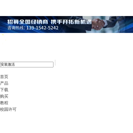
xshell 8
首页
产品
下载
购买
教程
校园许可