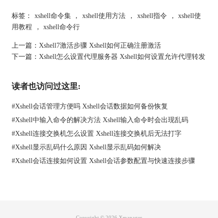
标签：
xshell命令集
，
xshell使用方法
，
xshell指令
，
xshell使
用教程
，
xshell命令行
上一篇：
Xshell7激活步骤 Xshell如何正确注册激活
下一篇：
Xshell怎么设置代理服务器 Xshell如何设置允许代理转发
图1：Xshell的锁定功能
读者也访问过这里:
3、在Xshell中将原有连接信息删除重新添加一次，导致无法进行
任何操作。
#
Xshell会话管理方便吗 Xshell会话数据如何备份恢复
我们在Xshell中输入命令的时候，可能会因为某些原因，需要在
#
Xshell中输入命令的解决方法 Xshell输入命令时会出现乱码
Xshell中将原有连接信息删除重新添加一次，比如修改连接的名
称，或者更换连接的协议。这个操作是为了方便管理和使用Xshell
#
Xshell连接交换机怎么设置 Xshell连接交换机后无法打字
的连接，但是如果您在删除和添加的过程中，出现了一些错误，
#
Xshell显示乱码什么原因 Xshell显示乱码如何解决
可能会导致Xshell无法正常连接到服务器，无法进行任何操作。
#
Xshell会话连接如何设置 Xshell会话参数配置与快速连接步骤
解决方法：重新建立连接，或者检查连接设置是否正确，比如主
机名，端口号，用户名，密码，协议等。
Copyright © 2026
Xmanager