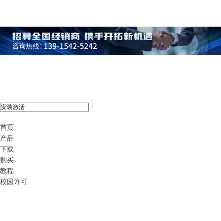
xshell 8
首页
产品
下载
购买
教程
校园许可