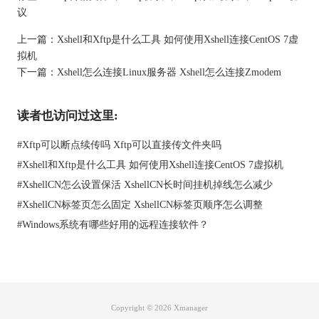
议
护，所以，推荐用于内网、测试环境等安全性要求不高的场景。
上一篇：
Xshell和Xftp是什么工具 如何使用Xshell连接CentOS 7虚
拟机
下一篇：
Xshell怎么连接Linux服务器 Xshell怎么连接Zmodem
读者也访问过这里:
#
Xftp可以断点续传吗 Xftp可以直接传文件夹吗
#
Xshell和Xftp是什么工具 如何使用Xshell连接CentOS 7虚拟机
图2：创建FTP协议的会话
#
XshellCN怎么设置保活 XshellCN长时间挂机掉线怎么减少
目前使用频率比较高的协议应该是SFTP协议了，它依托ssh安全加
#
XshellCN标签页怎么固定 XshellCN标签页顺序怎么调整
密通道传输数据，能全程对账号、密码、传输文件进行加密，可
#
Windows系统有哪些好用的远程连接软件？
以有效防范数据泄露和被篡改的风险，所以我们在外网服务器、
正式业务服务器中做文件传输的时候，可以使用SFTP协议。
Copyright © 2026
Xmanager