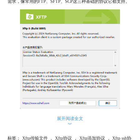
需求，像常用的FTP、SFTP、SCP这三种基础的协议它都支持。
图1：关于Xftp
展开阅读全文
FTP协议是我们常用的并且被大众熟知的传输协议，这个协议传
︾
输逻辑简单，而且适配性广，可以说我目前接触到的所有服务器
标签：
Xftp传输文件
，
Xftp协议
，
Xftp添加协议
，
Xftp ssh协
它都能兼容。但是也有缺点，数据以明文形式传输，没有加密保