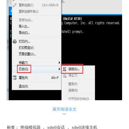
图1：启动xshell日志
展开阅读全文
︾
步骤二：
启动日志之后，直接回跳到设置文件存放位置及文件
名，你也可以直接放入默认位置，这样更好，点击保存就可以
标签：
终端模拟器
，
xshell会话
，
xshell连接主机
了。