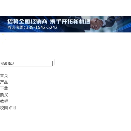
xshell 8
首页
产品
下载
购买
教程
校园许可