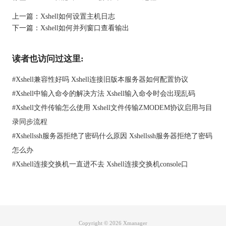
上一篇：
Xshell如何设置主机日志
图2：执行锁定屏幕
下一篇：
Xshell如何并列窗口查看输出
3、点击后会出现一个小弹窗“锁定屏幕密码”，输入密码和确认密
码，点击确定按钮。
读者也访问过这里:
#
Xshell兼容性好吗 Xshell连接旧版本服务器如何配置协议
#
Xshell中输入命令的解决方法 Xshell输入命令时会出现乱码
#
Xshell文件传输怎么使用 Xshell文件传输ZMODEM协议启用与目
录同步流程
#
Xshellssh服务器拒绝了密码什么原因 Xshellssh服务器拒绝了密码
怎么办
#
Xshell连接交换机一直进不去 Xshell连接交换机console口
图3：设置锁屏密码
4、点击确定后Xshell客户端就成功锁屏了，这里只是把Xshell锁
Copyright © 2026
Xmanager