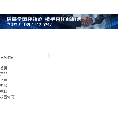
xshell 8
首页
产品
下载
购买
教程
校园许可