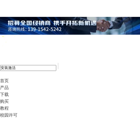
xshell 8
首页
产品
下载
购买
教程
校园许可