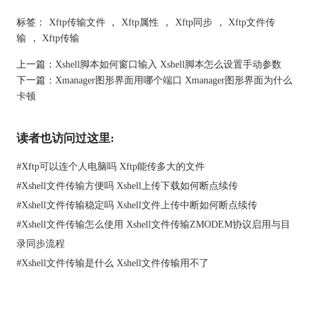
标签：
Xftp传输文件
，
Xftp属性
，
Xftp同步
，
Xftp文件传
图2 文件传输窗口
输
，
Xftp传输
服务器中的文件显示了它们的名字、大小、文件类型、修改日
上一篇：
Xshell脚本如何窗口输入 Xshell脚本怎么设置手动参数
期、当前用户权限和所有者。
下一篇：
Xmanager图形界面用哪个端口 Xmanager图形界面为什么
当服务器资源被团体共同使用时，为了方便成员的各自处理和文
卡顿
件安全，管理员往往会设置多个用户。他们之间权限平等且无法
互相干涉，这样的用户就上图中的“用户”栏，所以用户栏中的名
读者也访问过这里:
字不一定是自己，也可能是其他用户名或管理员名字。
传输窗口下方，是传输任务显示和传输日志，目前还没有传输任
#
Xftp可以连个人电脑吗 Xftp能传多大的文件
务，所以是空白的。
#
Xshell文件传输方便吗 Xshell上传下载如何断点续传
3.传输速度
#
Xshell文件传输稳定吗 Xshell文件上传中断如何断点续传
理论上，Xftp的传输速度是无法直接修改设置的，开始传输文件
后，下方传输任务窗口会显示传输速度，体积大的文件速度较
#
Xshell文件传输怎么使用 Xshell文件传输ZMODEM协议启用与目
慢，体积小的会快一点。
录同步流程
#
Xshell文件传输是什么 Xshell文件传输用不了
图3 传输中