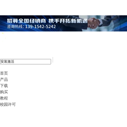
xshell 8
首页
产品
下载
购买
教程
校园许可