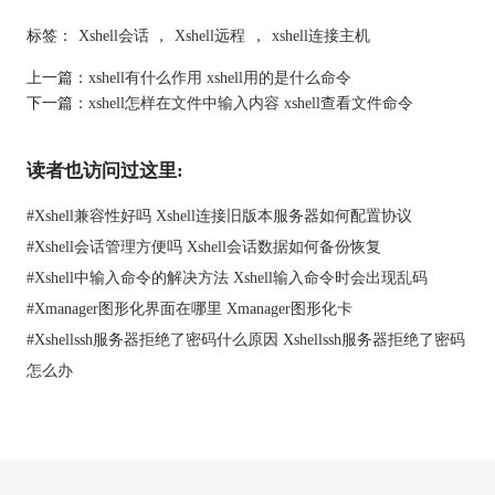
标签：
Xshell会话
，
Xshell远程
，
xshell连接主机
上一篇：
xshell有什么作用 xshell用的是什么命令
下一篇：
xshell怎样在文件中输入内容 xshell查看文件命令
图2：新建XDMCP会话
读者也访问过这里:
3、下图为连接之后的Xmanager具体界面，可以非常清晰的呈现
#
Xshell兼容性好吗 Xshell连接旧版本服务器如何配置协议
出Linux桌面，并且可进行最大化展示，与实际在本地操作并没有
多大区别。
#
Xshell会话管理方便吗 Xshell会话数据如何备份恢复
#
Xshell中输入命令的解决方法 Xshell输入命令时会出现乱码
#
Xmanager图形化界面在哪里 Xmanager图形化卡
#
Xshellssh服务器拒绝了密码什么原因 Xshellssh服务器拒绝了密码
怎么办
图3：连接后linux桌面效果