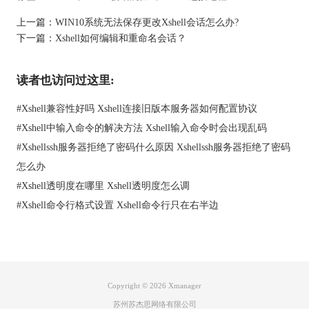
上一篇：
WIN10系统无法保存更改Xshell会话怎么办?
下一篇：
Xshell如何编辑和重命名会话？
读者也访问过这里:
图2：新建属性
注：最近的shells如bash中通常不用退格键向后删除字符，但像
#
Xshell兼容性好吗 Xshell连接旧版本服务器如何配置协议
nslookup，apt-get，等需要调整的关键序列，还是需要退格键来删
#
Xshell中输入命令的解决方法 Xshell输入命令时会出现乱码
除必须要的字符。
#
Xshellssh服务器拒绝了密码什么原因 Xshellssh服务器拒绝了密码
以上就是退格键无法识别如何设置的解答了，希望对您有所帮
怎么办
助。小编提醒大家，下载xshell需到正规官网下载。另外，xshell
数字小键盘不能使用的解决方法请查看：
xshell中数字小键盘不能
#
Xshell透明度在哪里 Xshell透明度怎么调
使用怎么办？
#
Xshell命令行格式设置 Xshell命令行只在右半边
文章内容为原创，转载请注明出处：
http://www.xshellcn.com/xsh_column/tgjwfsb-sz.html
Copyright © 2026
Xmanager
苏州苏杰思网络有限公司