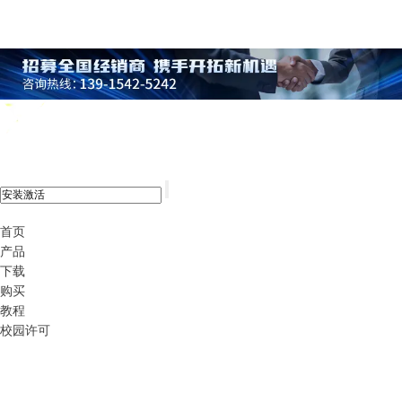
xshell 8
首页
产品
下载
购买
教程
校园许可