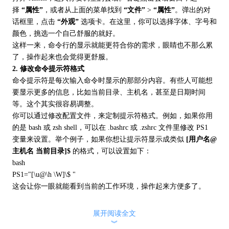
择
“属性”
，或者从上面的菜单找到
“文件”
>
“属性”
。弹出的对
话框里，点击
“外观”
选项卡。在这里，你可以选择字体、字号和
颜色，挑选一个自己舒服的就好。
这样一来，命令行的显示就能更符合你的需求，眼睛也不那么累
了，操作起来也会觉得更舒服。
2. 修改命令提示符格式
命令提示符是每次输入命令时显示的那部分内容。有些人可能想
要显示更多的信息，比如当前目录、主机名，甚至是日期时间
等。这个其实很容易调整。
你可以通过修改配置文件，来定制提示符格式。例如，如果你用
的是 bash 或 zsh shell，可以在 .bashrc 或 .zshrc 文件里修改 PS1
变量来设置。举个例子，如果你想让提示符显示成类似
[用户名@
主机名 当前目录]$
的格式，可以设置如下：
bash
PS1="[\u@\h \W]\$ "
这会让你一眼就能看到当前的工作环境，操作起来方便多了。
展开阅读全文
︾