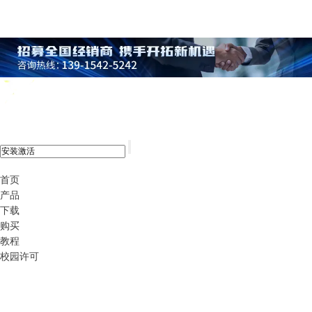
xshell 8
首页
产品
下载
购买
教程
校园许可