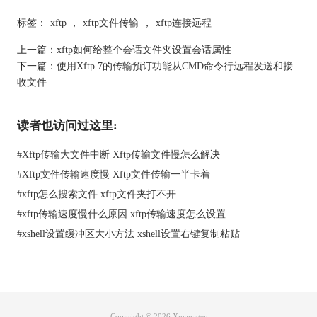
把本地的该视频拖放至服务器，会提示“要上传的文件存在”，接
下来注意到下方的操作选项，默认情况下是覆盖。既然都已经上
标签：
xftp
，
xftp文件传输
，
xftp连接远程
载到一小半了，为何不继续上载呢？别着急，xftp提供了一个选
上一篇：
xftp如何给整个会话文件夹设置会话属性
项“继续上载”。选择继续上载，然后点击确定。
下一篇：
使用Xftp 7的传输预订功能从CMD命令行远程发送和接
收文件
读者也访问过这里:
#
Xftp传输大文件中断 Xftp传输文件慢怎么解决
#
Xftp文件传输速度慢 Xftp文件传输一半卡着
#
xftp怎么搜索文件 xftp文件夹打不开
#
xftp传输速度慢什么原因 xftp传输速度怎么设置
#
xshell设置缓冲区大小方法 xshell设置右键复制粘贴
图4：要上传的文件存在
Copyright © 2026
Xmanager