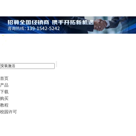
xshell 8
首页
产品
下载
购买
教程
校园许可