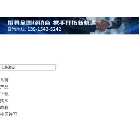
xshell 8
首页
产品
下载
购买
教程
校园许可