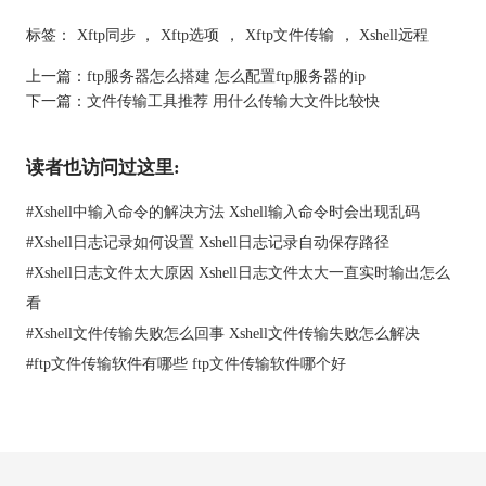
图1 服务端-客户端模式
标签：
Xftp同步
，
Xftp选项
，
Xftp文件传输
，
Xshell远程
FTP是在Internet上传输文件的常用协议，所有主流操作系统都支
持FTP协议。FTP协议不是加密的，也不安全，这意味着通过FTP
上一篇：
ftp服务器怎么搭建 怎么配置ftp服务器的ip
发送的任何数据都可能被第三方截获。因此，建议用户使用SSH
下一篇：
文件传输工具推荐 用什么传输大文件比较快
或ssl加密连接方式连接FTP服务器。
2、FTP是如何工作的?
读者也访问过这里:
FTP协议采用客户端-服务器架构。FTP客户端用于连接FTP服务
器，上传或下载文件。客户机在端口21上启动与服务器的连接。
#
Xshell中输入命令的解决方法 Xshell输入命令时会出现乱码
连接建立后，客户端将用户名和密码发送给服务器进行身份验
#
Xshell日志记录如何设置 Xshell日志记录自动保存路径
证。
如果身份验证成功，服务器发送欢迎消息，然后客户机可以开始
#
Xshell日志文件太大原因 Xshell日志文件太大一直实时输出怎么
向服务器发送命令。最常用的FTP命令用于从服务器上传或下载
看
文件：
#
Xshell文件传输失败怎么回事 Xshell文件传输失败怎么解决
（1）上传文件到FTP服务器
#
ftp文件传输软件有哪些 ftp文件传输软件哪个好
客户端向FTP服务器上传文件时，必须先与服务器建立连接。然
后客户端使用用户名和密码与服务器进行身份验证。一旦身份验
证成功，客户机就可以开始向服务器发送命令。
客户端使用FTP PUT命令上传文件。PUT命令接受两个参数，本
地文件路径和远程文件路径。本地文件路径为客户端计算机上的