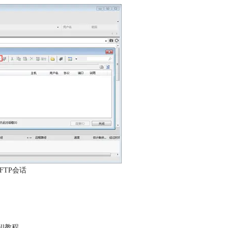
FTP会话
ell教程
。