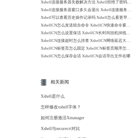
Xshell连接服务器失败解决方法 Xshell拒绝了密码怎么回事
Xshell连接服务器窗口多久会退出 Xshell连接服务器时不弹出登录提示
Xshell可以查看历史操作记录吗 Xshell怎么看更早之前的记录
XshellCN怎么发送组合命令 XshellCN快速命令窗口怎么打开
XshellCN怎么设置保活 XshellCN长时间挂机掉线怎么减少
XshellCN连接超时怎么排查 XshellCN网络延迟大怎么优化
XshellCN标签页怎么固定 XshellCN标签页顺序怎么调整
XshellCN怎么保存会话 XshellCN会话导出文件在哪
相关新闻
Xshell是什么
怎样修改xshell字体？
如何注册激活Xmanager
Xshell与securecrt对比