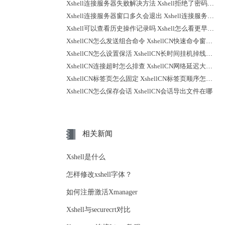
Xshell连接服务器失败解决方法 Xshell拒绝了密码怎么回事
Xshell连接服务器窗口多久会退出 Xshell连接服务器时不弹出登录提示
Xshell可以查看历史操作记录吗 Xshell怎么看更早之前的记录
XshellCN怎么发送组合命令 XshellCN快速命令窗口怎么打开
XshellCN怎么设置保活 XshellCN长时间挂机掉线怎么减少
XshellCN连接超时怎么排查 XshellCN网络延迟大怎么优化
XshellCN标签页怎么固定 XshellCN标签页顺序怎么调整
XshellCN怎么保存会话 XshellCN会话导出文件在哪
相关新闻
Xshell是什么
怎样修改xshell字体？
如何注册激活Xmanager
Xshell与securecrt对比